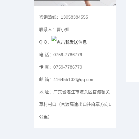
咨询热线：
13058384555
联系人：
曹小姐
Q Q：
电 话：
0759-7786779
传 真：
0759-7786779
邮 箱：
416455132@qq.com
地 址：
广东省湛江市坡头区官渡镇关
草村村口（官渡高速出口往麻章方向1
公里）