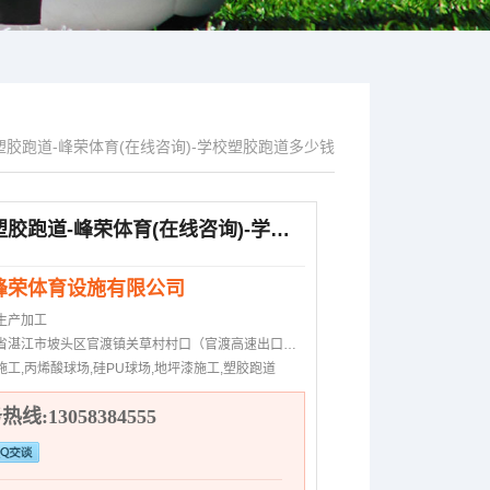
塑胶跑道-峰荣体育(在线咨询)-学校塑胶跑道多少钱
霞山区塑胶跑道-峰荣体育(在线咨询)-学校塑胶跑道多少钱
峰荣体育设施有限公司
生产加工
湛江市坡头区官渡镇关草村村口（官渡高速出口往麻章方向1公里）
施工,丙烯酸球场,硅PU球场,地坪漆施工,塑胶跑道
线:13058384555