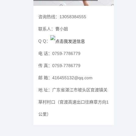
咨询热线：
13058384555
联系人：
曹小姐
Q Q：
电 话：
0759-7786779
传 真：
0759-7786779
邮 箱：
416455132@qq.com
地 址：
广东省湛江市坡头区官渡镇关
草村村口（官渡高速出口往麻章方向1
公里）